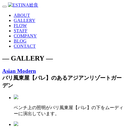
Toggle
navigation
ABOUT
GALLERY
FLOW
STAFF
COMPANY
BLOG
CONTACT
― GALLERY ―
Asian Modern
バリ風東屋【バレ】のあるアジアンリゾートガー
デン
ベンチ上の照明がバリ風東屋【バレ】の下をムーディ
ーに演出しています。