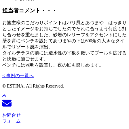
担当者コメント・・・
お施主様のこだわりポイントはバリ風とあづまや！はっきり
としたイメージをお持ちでしたのでそれに合うよう何度も打
ち合わせを重ねました。砂岩のレリーフをアクセントにした
壁を背にベンチを設けてあづまやの下は600角の大きなタイ
ルでリゾート感を演出。
タイルテラスの前には透水性の平板を敷いてプールを広げる
と快適に過ごせます。
ベンチには照明を設置し、夜の庭も楽しめます。
< 事例の一覧へ
© ESTINA. All Rights Reserved.
お問合せ
フォーム